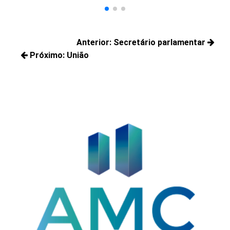
Navegação
Anterior:
Secretário parlamentar
de
Próximo:
União
Posts
Post
Próximos
anteriores:
posts: