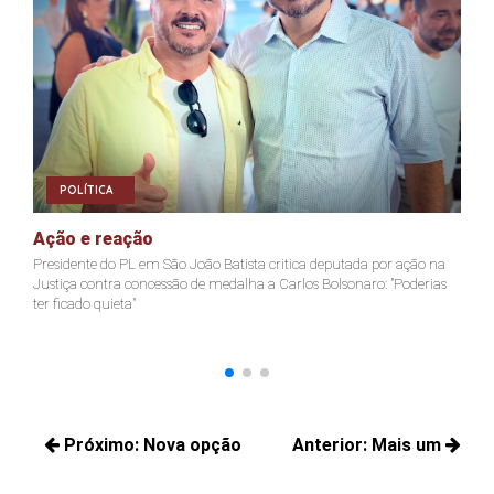
POLÍTICA
Ação e reação
J
Presidente do PL em São João Batista critica deputada por ação na
Ja
Justiça contra concessão de medalha a Carlos Bolsonaro: "Poderias
nã
ter ficado quieta"
Navegação
Próximo:
Nova opção
Anterior:
Mais um
de
Próximos
Posts