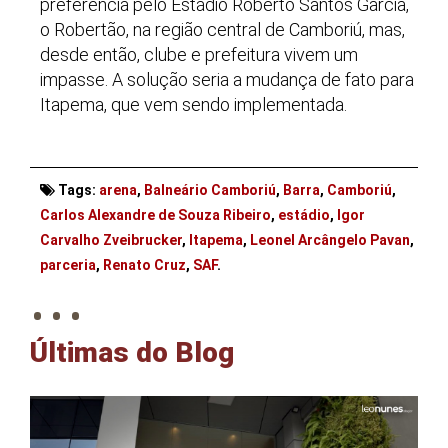
preferência pelo Estádio Roberto Santos Garcia,
o Robertão, na região central de Camboriú, mas,
desde então, clube e prefeitura vivem um
impasse. A solução seria a mudança de fato para
Itapema, que vem sendo implementada.
Tags:
arena
,
Balneário Camboriú
,
Barra
,
Camboriú
,
Carlos Alexandre de Souza Ribeiro
,
estádio
,
Igor
Carvalho Zveibrucker
,
Itapema
,
Leonel Arcângelo Pavan
,
. . .
parceria
,
Renato Cruz
,
SAF
.
Últimas do Blog