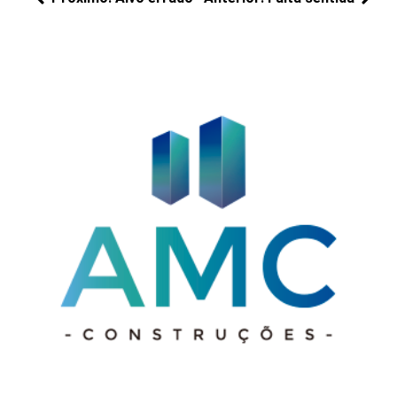
de
Próximos
Posts
Post
posts:
anteriores: