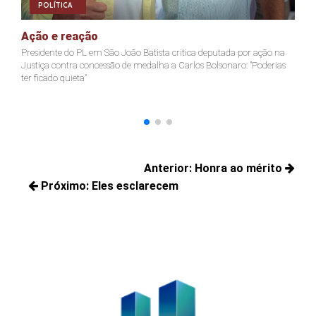
POLÍTICA
Ação e reação
J
Presidente do PL em São João Batista critica deputada por ação na
Ja
Justiça contra concessão de medalha a Carlos Bolsonaro: "Poderias
nã
ter ficado quieta"
Navegação
Anterior:
Honra ao mérito
de
Próximo:
Eles esclarecem
Posts
Post
Próximos
anteriores:
posts: