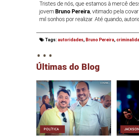
Tristes de nós, que estamos à mercê dessa
jovem
Bruno Pereira
, vitimado pela cova
mil sonhos por realizar. Até quando, auto
. . .
Tags:
autoridades
,
Bruno Pereira
,
criminalid
Últimas do Blog
POLÍTICA
JACKSON