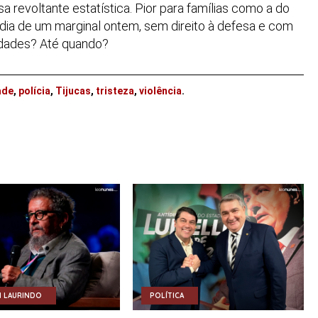
 revoltante estatística. Pior para famílias como a do
rdia de um marginal ontem, sem direito à defesa e com
ridades? Até quando?
ade
,
polícia
,
Tijucas
,
tristeza
,
violência
.
 LAURINDO
POLÍTICA