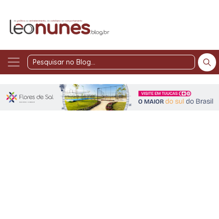
Pesquisar
no
Blog