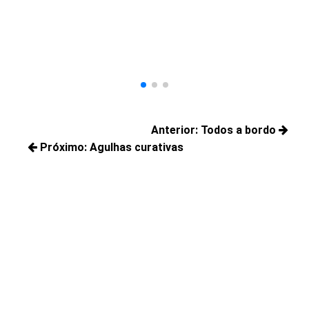
A
Pr
Ju
ter
Navegação
Anterior:
Todos a bordo
de
Próximo:
Agulhas curativas
Posts
Post
Próximos
anteriores:
posts: