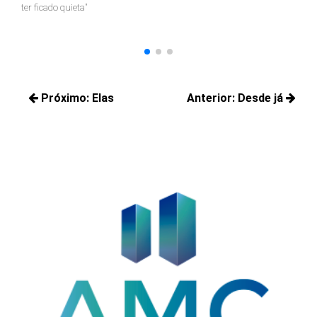
ter ficado quieta"
Navegação
Próximo:
Elas
Anterior:
Desde já
de
Próximos
Posts
Post
posts:
anteriores: