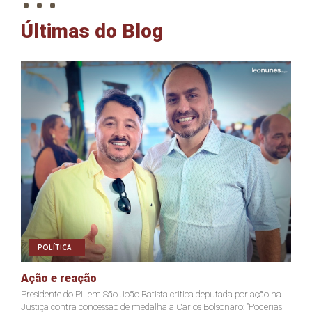
Últimas do Blog
POLÍTICA
Ação e reação
J
Presidente do PL em São João Batista critica deputada por ação na
Ja
Justiça contra concessão de medalha a Carlos Bolsonaro: "Poderias
nã