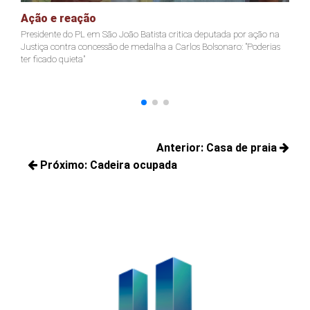
Ação e reação
J
Presidente do PL em São João Batista critica deputada por ação na
Ja
Justiça contra concessão de medalha a Carlos Bolsonaro: "Poderias
nã
ter ficado quieta"
Navegação
Anterior:
Casa de praia
de
Próximo:
Cadeira ocupada
Posts
Post
Próximos
anteriores:
posts: