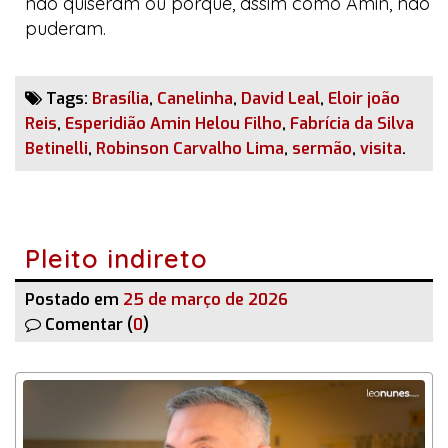
não quiseram ou porque, assim como Amin, não
puderam.
Tags:
Brasília
,
Canelinha
,
David Leal
,
Eloir joão
Reis
,
Esperidião Amin Helou Filho
,
Fabrícia da Silva
Betinelli
,
Robinson Carvalho Lima
,
sermão
,
visita
.
Pleito indireto
Postado em
25 de março de 2026
Comentar (
0
)