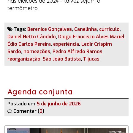
nas eleições de 2024 – talvez sejam o
termômetro.
Tags:
Berenice Gonçalves
,
Canelinha
,
currículo
,
Daniel Netto Cândido
,
Diogo Francisco Alves Maciel
,
Édio Carlos Pereira
,
experiência
,
Ledir Crispim
Sardo
,
nomeações
,
Pedro Alfredo Ramos
,
reorganização
,
São João Batista
,
Tijucas
.
Agenda conjunta
Postado em
5 de junho de 2026
Comentar (
0
)