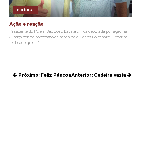
POLÍTICA
Ação e reação
Joã
Presidente do PL em São João Batista critica deputada por ação na
Jacks
Justiça contra concessão de medalha a Carlos Bolsonaro: "Poderias
não c
ter ficado quieta"
Navegação
Próximo:
Feliz Páscoa
Anterior:
Cadeira vazia
de
Próximos
Posts
Post
posts:
anteriores: