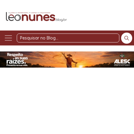
Pesquisar
no
Blog