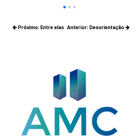
Navegação
Próximo:
Entre elas
Anterior:
Desorientação
de
Próximos
Posts
Post
posts:
anteriores: