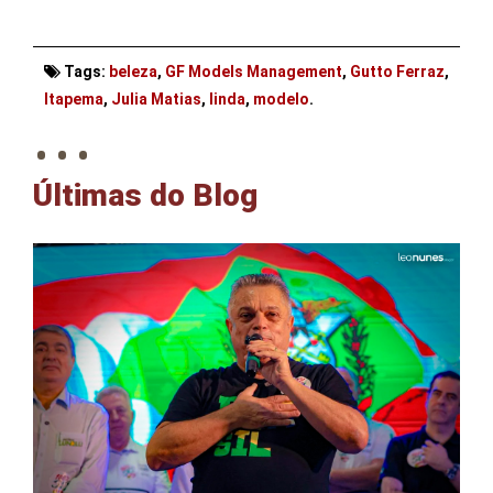
Tags:
beleza
,
GF Models Management
,
Gutto Ferraz
,
. . .
Itapema
,
Julia Matias
,
linda
,
modelo
.
Últimas do Blog