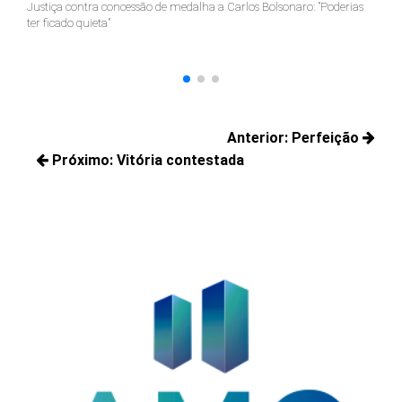
Justiça contra concessão de medalha a Carlos Bolsonaro: "Poderias
nã
ter ficado quieta"
Navegação
Anterior:
Perfeição
de
Próximo:
Vitória contestada
Posts
Post
Próximos
anteriores:
posts: