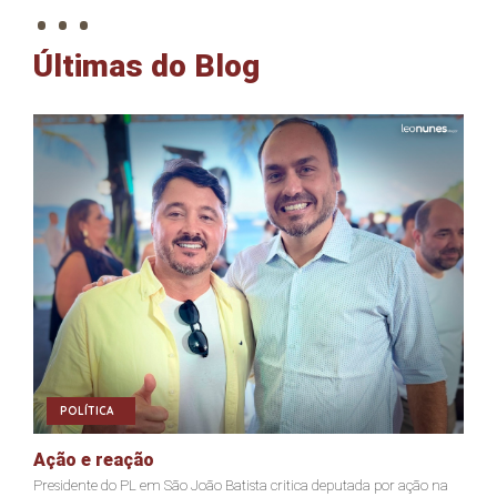
Últimas do Blog
POLÍTICA
Ação e reação
J
Presidente do PL em São João Batista critica deputada por ação na
Ja