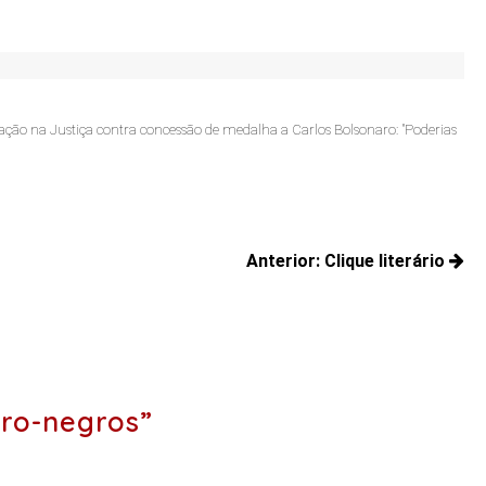
Jo
 ação na Justiça contra concessão de medalha a Carlos Bolsonaro: "Poderias
Jac
Anterior:
Clique literário
Posts
anteriores:
ro-negros”