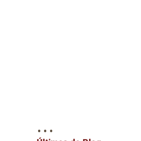
. . .