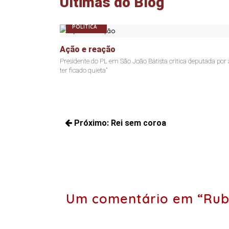
Últimas do Blog
POLÍTICA
Ação e reação
Presidente do PL em São João Batista critica deputada por
ter ficado quieta"
Navegação
Próximo:
Rei sem coroa
de
Próximos
Post
posts:
Um comentário em “Rub