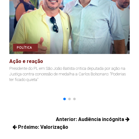
POLÍTICA
Ação e reação
J
Presidente do PL em São João Batista critica deputada por ação na
Ja
Justiça contra concessão de medalha a Carlos Bolsonaro: "Poderias
nã
ter ficado quieta"
Navegação
Anterior:
Audiência incógnita
de
Próximo:
Valorização
Posts
Post
Próximos
anteriores: