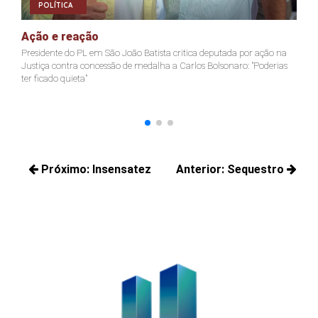
POLÍTICA
Ação e reação
J
Presidente do PL em São João Batista critica deputada por ação na
Ja
Justiça contra concessão de medalha a Carlos Bolsonaro: "Poderias
nã
ter ficado quieta"
Navegação
Próximo:
Insensatez
Anterior:
Sequestro
de
Próximos
Posts
Post
posts:
anteriores: