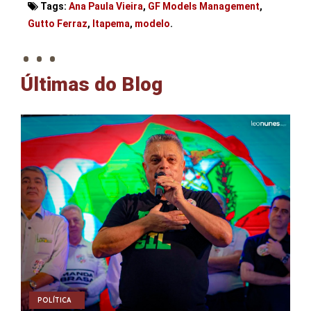
Tags:
Ana Paula Vieira
,
GF Models Management
,
. . .
Gutto Ferraz
,
Itapema
,
modelo
.
Últimas do Blog
POLÍTICA