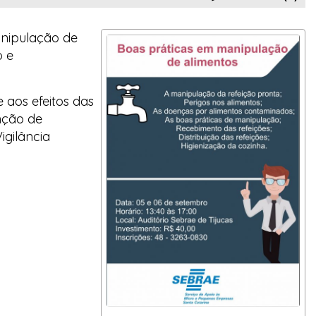
anipulação de
o e
 aos efeitos das
nção de
gilância