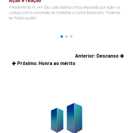
Ação e reação
J
Presidente do PL em São João Batista critica deputada por ação na
Ja
Justiça contra concessão de medalha a Carlos Bolsonaro: "Poderias
nã
ter ficado quieta"
Navegação
Anterior:
Descanso
de
Próximo:
Honra ao mérito
Posts
Post
Próximos
anteriores:
posts: