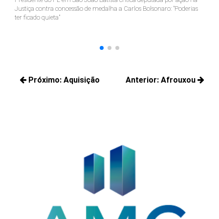
Justiça contra concessão de medalha a Carlos Bolsonaro: "Poderias
nã
ter ficado quieta"
Navegação
Próximo:
Aquisição
Anterior:
Afrouxou
de
Próximos
Posts
Post
posts:
anteriores: