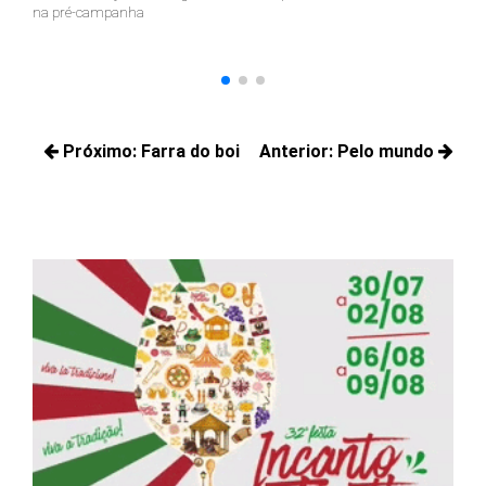
na pré-campanha
vol
Navegação
Próximo:
Farra do boi
Anterior:
Pelo mundo
de
Próximos
Posts
Post
posts:
anteriores: