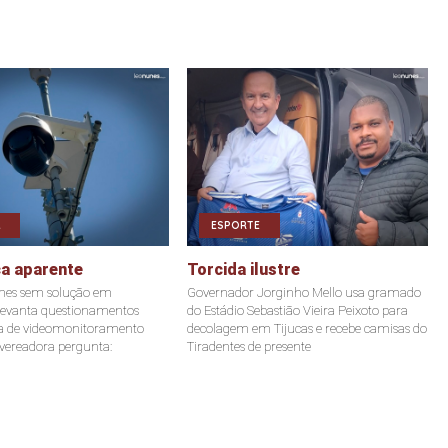
ESPORTE
a aparente
Torcida ilustre
mes sem solução em
Governador Jorginho Mello usa gramado
evanta questionamentos
do Estádio Sebastião Vieira Peixoto para
ma de videomonitoramento
decolagem em Tijucas e recebe camisas do
 vereadora pergunta:
Tiradentes de presente