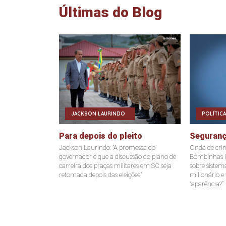
Últimas do Blog
JACKSON LAURINDO
POLÍTICA
Para depois do pleito
Seguranç
Jackson Laurindo: "A promessa do
Onda de cri
governador é que a discussão do plano de
Bombinhas l
carreira dos praças militares em SC seja
sobre siste
retomada depois das eleições"
milionário e
“aparência?”