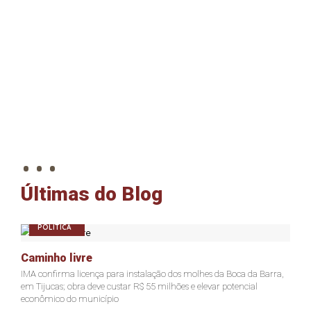
. . .
Últimas do Blog
POLÍTICA
P
Caminho livre
Açã
IMA confirma licença para instalação dos molhes da Boca da Barra,
Presi
em Tijucas; obra deve custar R$ 55 milhões e elevar potencial
Justi
econômico do município
ter f