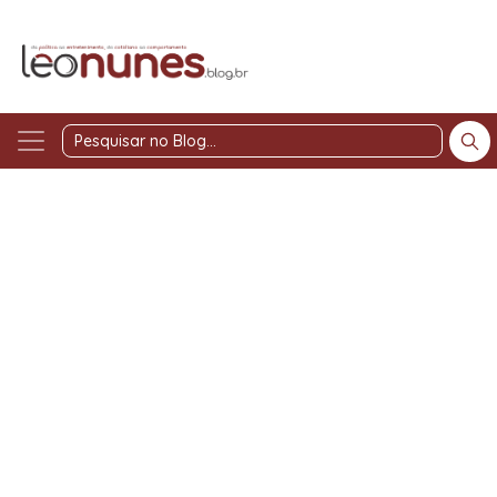
Pesquisar
no
Blog