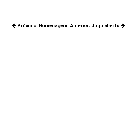
Navegação
Próximo:
Homenagem
Anterior:
Jogo aberto
de
Próximos
Posts
Post
posts:
anteriores: