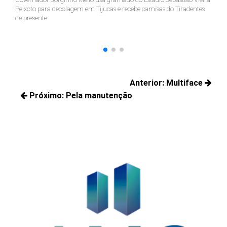
Peixoto para decolagem em Tijucas e recebe camisas do Tiradentes
ci
de presente
suc
Navegação
Anterior:
Multiface
de
Próximo:
Pela manutenção
Posts
Post
Próximos
anteriores:
posts: