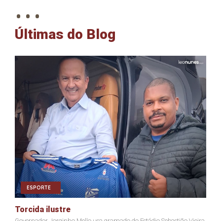
. . .
Últimas do Blog
ESPORTE
Torcida ilustre
Â
Governador Jorginho Mello usa gramado do Estádio Sebastião Vieira
Ex