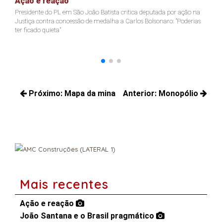
Ação e reação
J
Presidente do PL em São João Batista critica deputada por ação na
Ja
Justiça contra concessão de medalha a Carlos Bolsonaro: "Poderias
nã
ter ficado quieta"
Navegação
Próximo:
Mapa da mina
Anterior:
Monopólio
de
Próximos
Posts
Post
posts:
anteriores:
Mais recentes
Ação e reação
João Santana e o Brasil pragmático