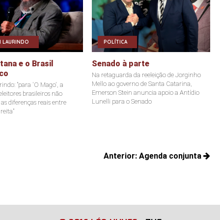
 LAURINDO
POLÍTICA
ana e o Brasil
Senado à parte
co
Na retaguarda da reeleição de Jorginho
Mello ao governo de Santa Catarina,
indo: "para 'O Mago', a
Emerson Stein anuncia apoio a Antídio
leitores brasileiros não
Lunelli para o Senado
s diferenças reais entre
reita"
Anterior:
Agenda conjunta
Posts
anteriores: