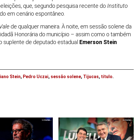
 eleições, que, segundo pesquisa recente do
Instituto
tado em cenário espontâneo.
Vale
de qualquer maneira. À noite, em sessão solene da
e Cidadã Honorária do município – assim como o também
o suplente de deputado estadual
Emerson Stein
iano Stein
,
Pedro Uczai
,
sessão solene
,
Tijucas
,
título
.