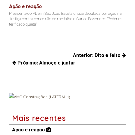
Ação e reação
Joã
Presidente do PL em São João Batista critica deputada por ação na
Jacks
Justiça contra concessão de medalha a Carlos Bolsonaro: "Poderias
não c
ter ficado quieta"
Navegação
Anterior:
Dito e feito
de
Próximo:
Almoço e jantar
Posts
Post
Próximos
anteriores:
posts:
Mais recentes
Ação e reação