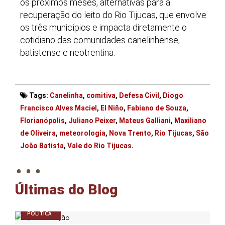
os próximos meses, alternativas para a
recuperação do leito do Rio Tijucas, que envolve
os três municípios e impacta diretamente o
cotidiano das comunidades canelinhense,
batistense e neotrentina.
Tags:
Canelinha
,
comitiva
,
Defesa Civil
,
Diogo
Francisco Alves Maciel
,
El Niño
,
Fabiano de Souza
,
Florianópolis
,
Juliano Peixer
,
Mateus Galliani
,
Maxiliano
de Oliveira
,
meteorologia
,
Nova Trento
,
Rio Tijucas
,
São
. . .
João Batista
,
Vale do Rio Tijucas
.
Últimas do Blog
POLÍTICA