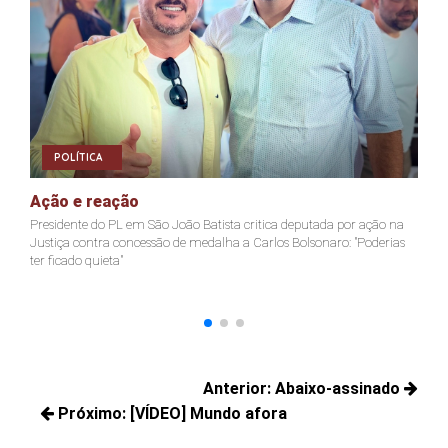
POLÍTICA
Ação e reação
J
Presidente do PL em São João Batista critica deputada por ação na
Ja
Justiça contra concessão de medalha a Carlos Bolsonaro: "Poderias
nã
ter ficado quieta"
Navegação
Anterior:
Abaixo-assinado
de
Próximo:
[VÍDEO] Mundo afora
Posts
Post
Próximos
anteriores: