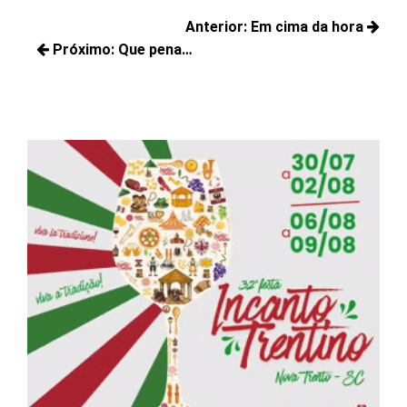
Navegação
Anterior:
Em cima da hora
de
Próximo:
Que pena…
Posts
Post
Próximos
anteriores:
posts: