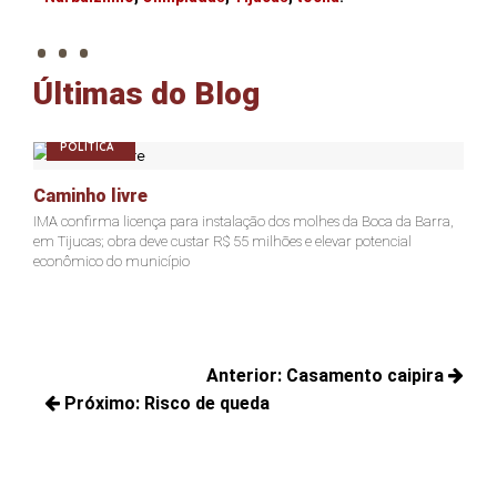
. . .
Últimas do Blog
POLÍTICA
P
Caminho livre
Açã
IMA confirma licença para instalação dos molhes da Boca da Barra,
Presi
em Tijucas; obra deve custar R$ 55 milhões e elevar potencial
Justi
econômico do município
ter f
Navegação
Anterior:
Casamento caipira
de
Próximo:
Risco de queda
Posts
Post
Próximos
anteriores:
posts: