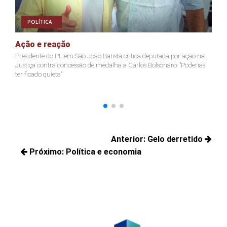
POLÍTICA
Ação e reação
J
Presidente do PL em São João Batista critica deputada por ação na
Ja
Justiça contra concessão de medalha a Carlos Bolsonaro: "Poderias
nã
ter ficado quieta"
Navegação
Anterior:
Gelo derretido
de
Próximo:
Política e economia
Posts
Post
Próximos
anteriores:
posts: