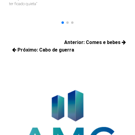
ter ficado quieta"
Navegação
Anterior:
Comes e bebes
de
Próximo:
Cabo de guerra
Posts
Post
Próximos
anteriores:
posts: