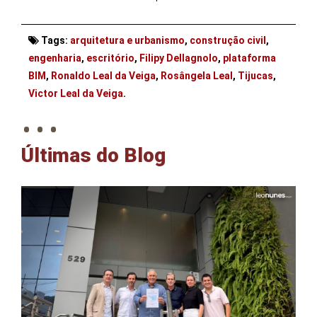
Tags:
arquitetura e urbanismo
,
construção civil
,
engenharia
,
escritório
,
Filipy Dellagnolo
,
plataforma
BIM
,
Ronaldo Leal da Veiga
,
Rosângela Leal
,
Tijucas
,
. . .
Victor Leal da Veiga
.
Últimas do Blog