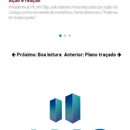
Ação e reação
J
Presidente do PL em São João Batista critica deputada por ação na
Ja
Justiça contra concessão de medalha a Carlos Bolsonaro: "Poderias
nã
ter ficado quieta"
Navegação
Próximo:
Boa leitura
Anterior:
Plano traçado
de
Próximos
Posts
Post
posts:
anteriores: