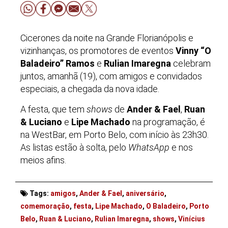
Cicerones da noite na Grande Florianópolis e
vizinhanças, os promotores de eventos
Vinny “O
Baladeiro” Ramos
e
Rulian Imaregna
celebram
juntos, amanhã (19), com amigos e convidados
especiais, a chegada da nova idade.
A festa, que tem
shows
de
Ander & Fael
,
Ruan
& Luciano
e
Lipe Machado
na programação, é
na WestBar, em Porto Belo, com início às 23h30.
As listas estão à solta, pelo
WhatsApp
e nos
meios afins.
Tags:
amigos
,
Ander & Fael
,
aniversário
,
comemoração
,
festa
,
Lipe Machado
,
O Baladeiro
,
Porto
Belo
,
Ruan & Luciano
,
Rulian Imaregna
,
shows
,
Vinícius