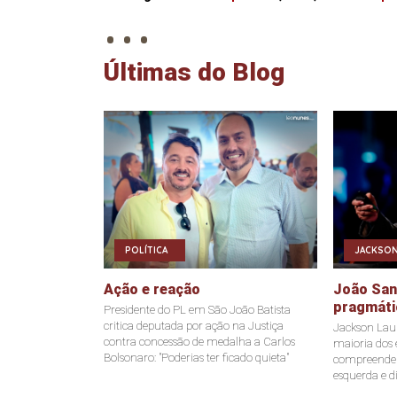
. . .
Últimas do Blog
POLÍTICA
JACKSON
Ação e reação
João Sant
pragmáti
Presidente do PL em São João Batista
critica deputada por ação na Justiça
Jackson Laur
contra concessão de medalha a Carlos
maioria dos e
Bolsonaro: "Poderias ter ficado quieta"
compreende a
esquerda e di