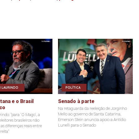
 LAURINDO
POLÍTICA
ana e o Brasil
Senado à parte
co
Na retaguarda da reeleição de Jorginho
Mello ao governo de Santa Catarina,
indo: "para 'O Mago', a
Emerson Stein anuncia apoio a Antídio
leitores brasileiros não
Lunelli para o Senado
s diferenças reais entre
reita"