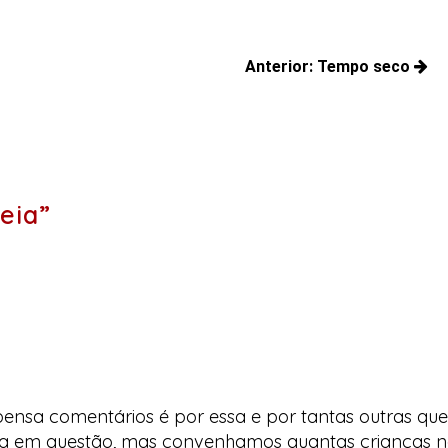
Anterior:
Tempo seco
Posts
anteriores:
eia”
nsa comentários é por essa e por tantas outras que
a em questão, mas convenhamos quantas crianças na