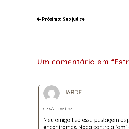
Navegação
Próximo:
Sub judice
de
Próximos
Post
posts:
Um comentário em “Estr
JARDEL
01/10/2017 às 17:52
Meu amigo Leo essa postagem dispe
encontramos. Nada contra a famíli