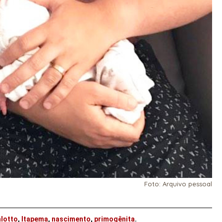
Foto: Arquivo pessoal
lotto
,
Itapema
,
nascimento
,
primogênita
.