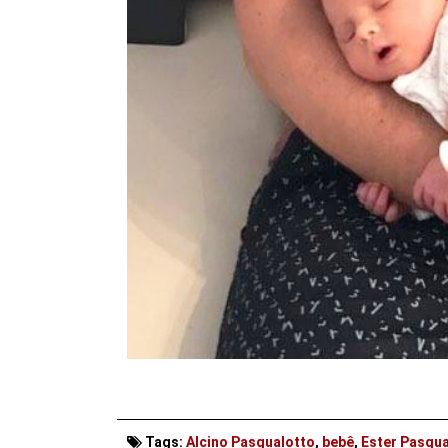
Tags:
Alcino Pasqualotto
,
bebê
,
Ester Pasqua