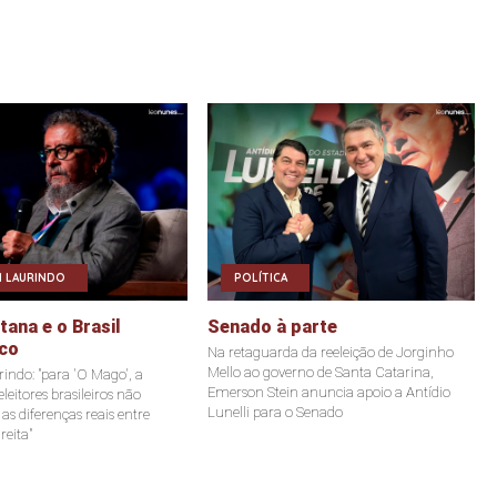
 LAURINDO
POLÍTICA
ana e o Brasil
Senado à parte
co
Na retaguarda da reeleição de Jorginho
Mello ao governo de Santa Catarina,
indo: "para 'O Mago', a
Emerson Stein anuncia apoio a Antídio
leitores brasileiros não
Lunelli para o Senado
s diferenças reais entre
reita"