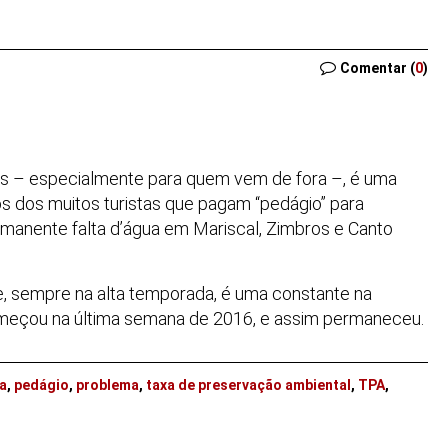
Comentar (
0
)
ias – especialmente para quem vem de fora –, é uma
s dos muitos turistas que pagam “pedágio” para
anente falta d’água em Mariscal, Zimbros e Canto
e, sempre na alta temporada, é uma constante na
começou na última semana de 2016, e assim permaneceu.
ua
,
pedágio
,
problema
,
taxa de preservação ambiental
,
TPA
,