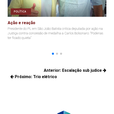
POLÍTICA
Ação e reação
J
Presidente do PL em São João Batista critica deputada por ação na
Ja
Justiça contra concessão de medalha a Carlos Bolsonaro: "Poderias
nã
ter ficado quieta"
Navegação
Anterior:
Escalação sub judice
de
Próximo:
Trio elétrico
Posts
Post
Próximos
anteriores:
posts: