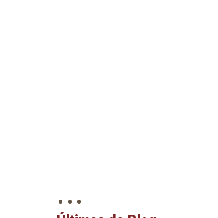
. . .