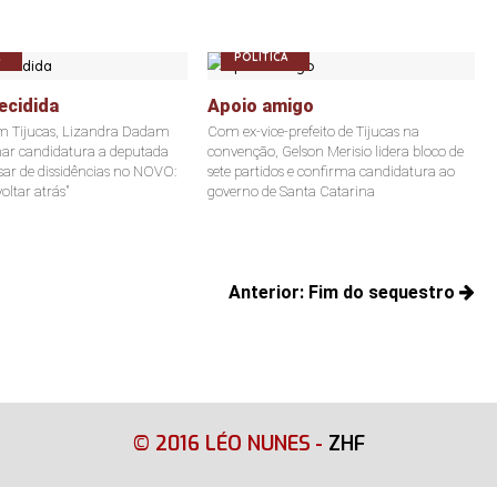
POLÍTICA
ecidida
Apoio amigo
m Tijucas, Lizandra Dadam
Com ex-vice-prefeito de Tijucas na
mar candidatura a deputada
convenção, Gelson Merisio lidera bloco de
sar de dissidências no NOVO:
sete partidos e confirma candidatura ao
oltar atrás"
governo de Santa Catarina
Anterior:
Fim do sequestro
Posts
anteriores:
© 2016 LÉO NUNES
-
ZHF