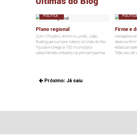
Últimas do Blog
POLÍTICA
POLÍTICA
Plano regional
Firme e d
Com Chiodini, Amin e Lunelli, João
Vereadora e
Rodrigues cumpre roteiro no Vale do Rio
deve confir
Tijucas e chega a 100 municípios
estadual ape
catarinenses visitados na pré-campanha
"Não sou de v
Navegação
Próximo:
Já saiu
de
Próximos
Post
posts: