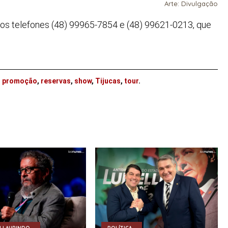
Arte: Divulgação
os telefones (48) 99965-7854 e (48) 99621-0213, que
,
promoção
,
reservas
,
show
,
Tijucas
,
tour
.