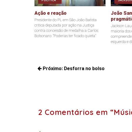
POLÍTICA
JACKSON
Ação e reação
João Sant
pragmáti
Presidente do PL em São João Batista
critica deputada por ação na Justiça
Jackson Laur
contra concessão de medalha a Carlos
maioria dos e
Bolsonaro: "Poderias ter ficado quieta"
compreende a
esquerda e di
Navegação
Próximo:
Desforra no bolso
de
Próximos
Post
posts:
2 Comentários em “Músi