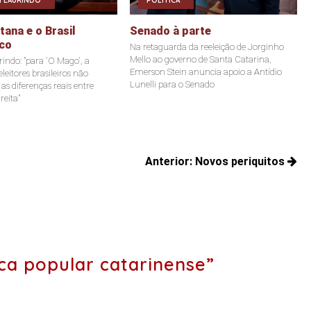
 LAURINDO
POLÍTICA
ana e o Brasil
Senado à parte
co
Na retaguarda da reeleição de Jorginho
Mello ao governo de Santa Catarina,
indo: "para 'O Mago', a
Emerson Stein anuncia apoio a Antídio
leitores brasileiros não
Lunelli para o Senado
s diferenças reais entre
reita"
Anterior:
Novos periquitos
Posts
anteriores:
ca popular catarinense”