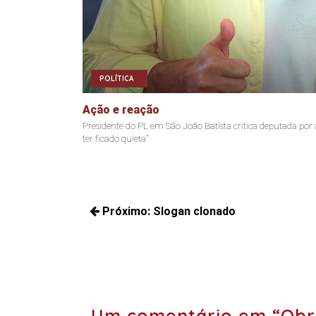
POLÍTICA
Ação e reação
Presidente do PL em São João Batista critica deputada por
ter ficado quieta"
Navegação
Próximo:
Slogan clonado
de
Próximos
Post
posts:
Um comentário em “Obr