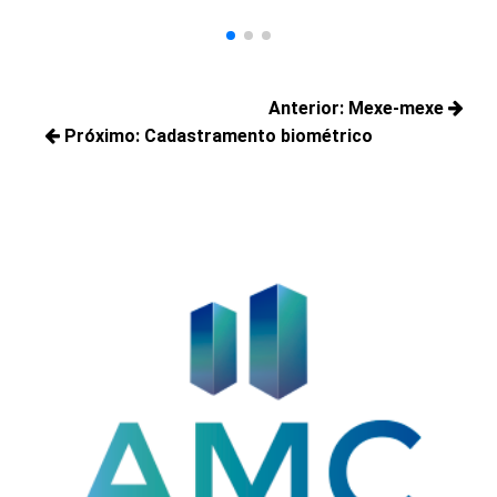
Navegação
Anterior:
Mexe-mexe
de
Próximo:
Cadastramento biométrico
Posts
Post
Próximos
anteriores:
posts: