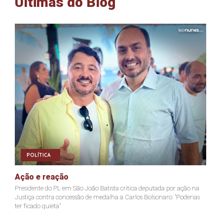
Últimas do Blog
POLÍTICA
Ação e reação
J
Presidente do PL em São João Batista critica deputada por ação na
Ja
Justiça contra concessão de medalha a Carlos Bolsonaro: "Poderias
nã
ter ficado quieta"