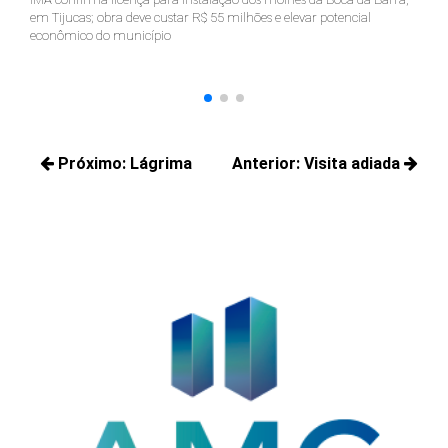
em Tijucas; obra deve custar R$ 55 milhões e elevar potencial
Ju
econômico do município
ter
Navegação
Próximo:
Lágrima
Anterior:
Visita adiada
de
Próximos
Posts
Post
posts:
anteriores: