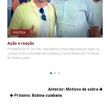
POLÍTICA
Ação e reação
J
Presidente do PL em São João Batista critica deputada por ação na
Ja
Justiça contra concessão de medalha a Carlos Bolsonaro: "Poderias
nã
ter ficado quieta"
Navegação
Anterior:
Motivos de sobra
de
Próximo:
Bobina cuiabana
Posts
Post
Próximos
anteriores:
posts: