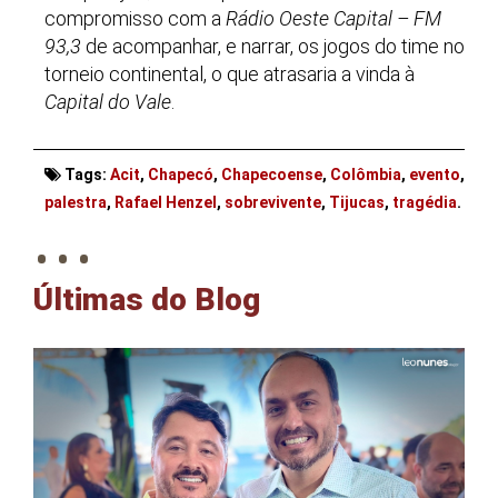
compromisso com a
Rádio Oeste Capital
–
F
M
93,3
de acompanhar, e narrar, os jogos do time no
torneio continental, o que atrasaria a vinda à
Capital do Vale
.
Tags:
Acit
,
Chapecó
,
Chapecoense
,
Colômbia
,
evento
,
. . .
palestra
,
Rafael Henzel
,
sobrevivente
,
Tijucas
,
tragédia
.
Últimas do Blog