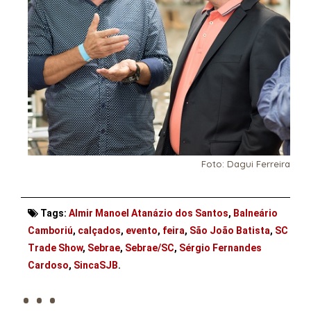
Foto: Dagui Ferreira
Tags:
Almir Manoel Atanázio dos Santos
,
Balneário
Camboriú
,
calçados
,
evento
,
feira
,
São João Batista
,
SC
Trade Show
,
Sebrae
,
Sebrae/SC
,
Sérgio Fernandes
. . .
Cardoso
,
SincaSJB
.