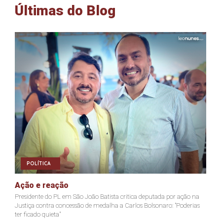
Últimas do Blog
POLÍTICA
Ação e reação
J
Presidente do PL em São João Batista critica deputada por ação na
Ja
Justiça contra concessão de medalha a Carlos Bolsonaro: "Poderias
nã
ter ficado quieta"