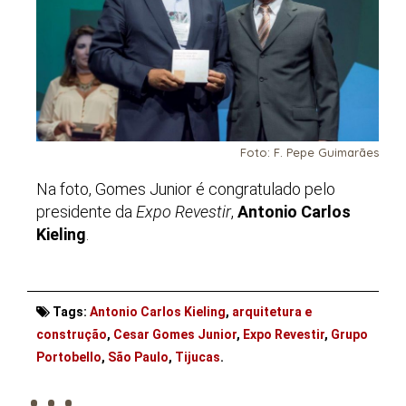
Foto: F. Pepe Guimarães
Na foto, Gomes Junior é congratulado pelo
presidente da
Expo Revestir
,
Antonio Carlos
Kieling
.
Tags:
Antonio Carlos Kieling
,
arquitetura e
construção
,
Cesar Gomes Junior
,
Expo Revestir
,
Grupo
. . .
Portobello
,
São Paulo
,
Tijucas
.