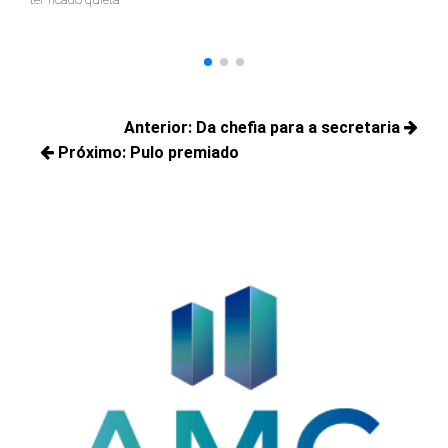
Navegação
Anterior:
Da chefia para a secretaria
de
Próximo:
Pulo premiado
Posts
Post
Próximos
anteriores:
posts: