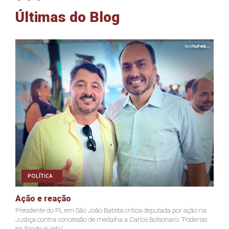
Últimas do Blog
POLÍTICA
Ação e reação
J
Presidente do PL em São João Batista critica deputada por ação na
Ja
Justiça contra concessão de medalha a Carlos Bolsonaro: "Poderias
nã
ter ficado quieta"