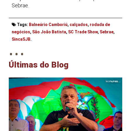
Sebrae.
Tags:
Balneário Camboriú
,
calçados
,
rodada de
negócios
,
São João Batista
,
SC Trade Show
,
Sebrae
,
. . .
SincaSJB
.
Últimas do Blog