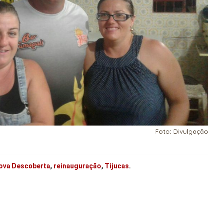
Foto: Divulgação
ova Descoberta
,
reinauguração
,
Tijucas
.