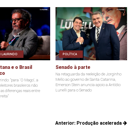
 LAURINDO
POLÍTICA
ana e o Brasil
Senado à parte
co
Na retaguarda da reeleição de Jorginho
Mello ao governo de Santa Catarina,
indo: "para 'O Mago', a
Emerson Stein anuncia apoio a Antídio
leitores brasileiros não
Lunelli para o Senado
s diferenças reais entre
reita"
Anterior:
Produção acelerada
Posts