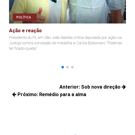
POLÍTICA
Ação e reação
J
Presidente do PL em São João Batista critica deputada por ação na
Ja
Justiça contra concessão de medalha a Carlos Bolsonaro: "Poderias
nã
ter ficado quieta"
Navegação
Anterior:
Sob nova direção
de
Próximo:
Remédio para a alma
Posts
Post
Próximos
anteriores:
posts: