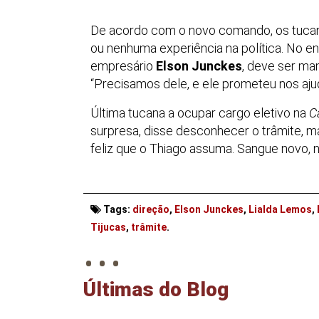
De acordo com o novo comando, os tucanos
ou nenhuma experiência na política. No en
empresário
Elson Junckes
, deve ser m
“Precisamos dele, e ele prometeu nos ajud
Última tucana a ocupar cargo eletivo na
C
surpresa, disse desconhecer o trâmite, m
feliz que o Thiago assuma. Sangue novo, no
Tags:
direção
,
Elson Junckes
,
Lialda Lemos
,
. . .
Tijucas
,
trâmite
.
Últimas do Blog