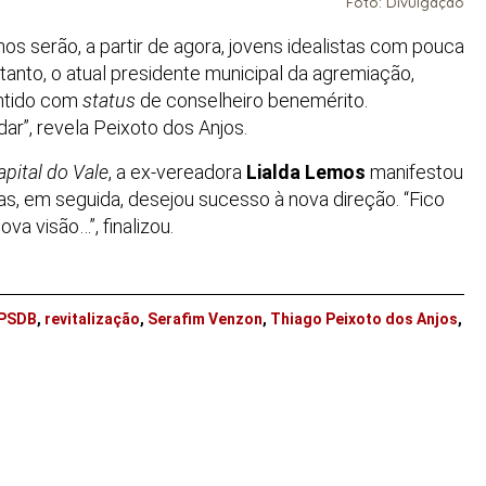
Foto: Divulgação
 serão, a partir de agora, jovens idealistas com pouca
tanto, o atual presidente municipal da agremiação,
antido com
status
de conselheiro benemérito.
ar”, revela Peixoto dos Anjos.
apital do Vale
, a ex-vereadora
Lialda Lemos
manifestou
as, em seguida, desejou sucesso à nova direção. “Fico
va visão…”, finalizou.
PSDB
,
revitalização
,
Serafim Venzon
,
Thiago Peixoto dos Anjos
,