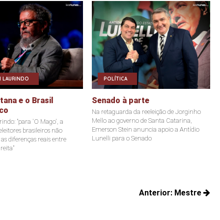
 LAURINDO
POLÍTICA
ana e o Brasil
Senado à parte
co
Na retaguarda da reeleição de Jorginho
Mello ao governo de Santa Catarina,
indo: "para 'O Mago', a
Emerson Stein anuncia apoio a Antídio
leitores brasileiros não
Lunelli para o Senado
s diferenças reais entre
reita"
Anterior:
Mestre
Posts
anteriores: