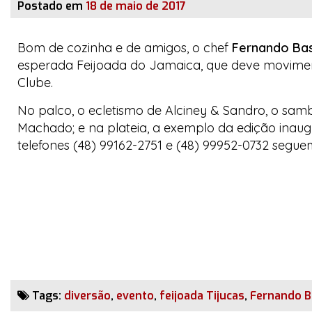
Postado em
18 de maio de 2017
Bom de cozinha e de amigos, o
chef
Fernando Ba
esperada
Feijoada do Jamaica
, que deve movimen
Clube.
No palco, o ecletismo de
Alciney & Sandro
, o sam
Machado
; e na plateia, a exemplo da edição inaug
telefones (48) 99162-2751 e (48) 99952-0732 segue
Tags:
diversão
,
evento
,
feijoada Tijucas
,
Fernando B