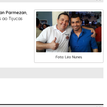
lian Parmezan
,
s ao Tijucas
Foto: Léo Nunes